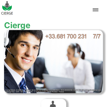
Cierge
Accueil
Pascal
Neuvaine
Autel
Méditation
Baptême
Mariage